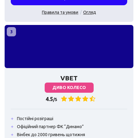
Правила та умови
Огляд
VBET
ДИВО КОЛЕСО
4.5
/5
Постійні розіграші
Офіційний партнер ФК “Динамо”
Вінбек до 2000 гривень щотижня