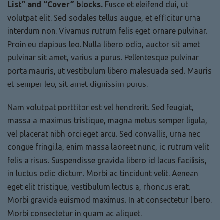
List” and “Cover” blocks.
Fusce et eleifend dui, ut
volutpat elit. Sed sodales tellus augue, et efficitur urna
interdum non. Vivamus rutrum felis eget ornare pulvinar.
Proin eu dapibus leo. Nulla libero odio, auctor sit amet
pulvinar sit amet, varius a purus. Pellentesque pulvinar
porta mauris, ut vestibulum libero malesuada sed. Mauris
et semper leo, sit amet dignissim purus.
Nam volutpat porttitor est vel hendrerit. Sed feugiat,
massa a maximus tristique, magna metus semper ligula,
vel placerat nibh orci eget arcu. Sed convallis, urna nec
congue fringilla, enim massa laoreet nunc, id rutrum velit
felis a risus. Suspendisse gravida libero id lacus facilisis,
in luctus odio dictum. Morbi ac tincidunt velit. Aenean
eget elit tristique, vestibulum lectus a, rhoncus erat.
Morbi gravida euismod maximus. In at consectetur libero.
Morbi consectetur in quam ac aliquet.