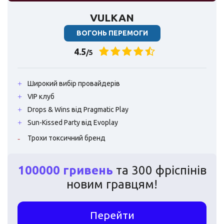
VULKAN
ВОГОНЬ ПЕРЕМОГИ
4.5
/5
Широкий вибір провайдерів
VIP клуб
Drops & Wins від Pragmatic Play
Sun-Kissed Party від Evoplay
Трохи токсичний бренд
100000 гривень
та 300 фріспінів
новим гравцям!
Перейти