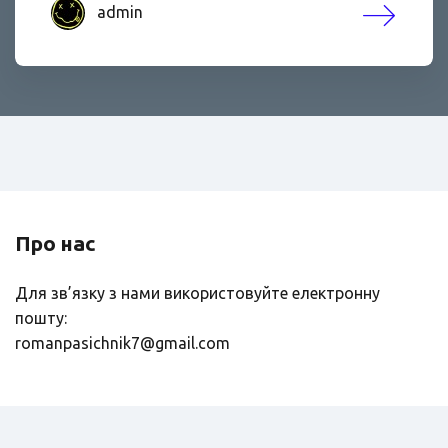
admin
Про нас
Для зв’язку з нами використовуйте електронну
пошту:
romanpasichnik7@gmail.com