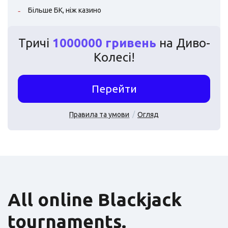
Більше БК, ніж казино
Тричі
1000000 гривень
на Диво-
Колесі!
Перейти
Правила та умови
Огляд
All online Blackjack
tournaments.