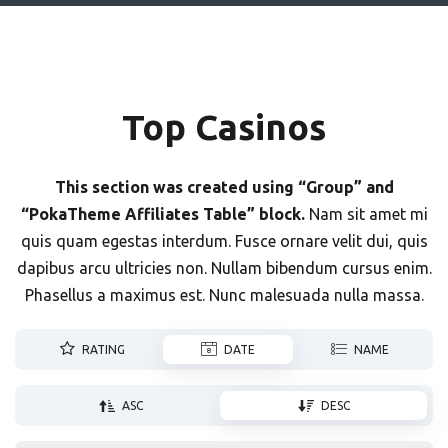
Top Casinos
This section was created using “Group” and
“PokaTheme Affiliates Table” block.
Nam sit amet mi
quis quam egestas interdum. Fusce ornare velit dui, quis
dapibus arcu ultricies non. Nullam bibendum cursus enim.
Phasellus a maximus est. Nunc malesuada nulla massa.
RATING
DATE
NAME
ASC
DESC