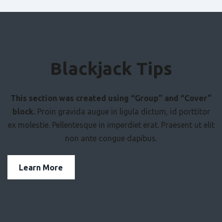
Blackjack Tips
This section was created using “Group” and “Cover”
block.
Proin gravida augue in ligula dictum, id porttitor
ex molestie. Pellentesque in imperdiet erat. Praesent ut elit
non ante congue dapibus.
Learn More