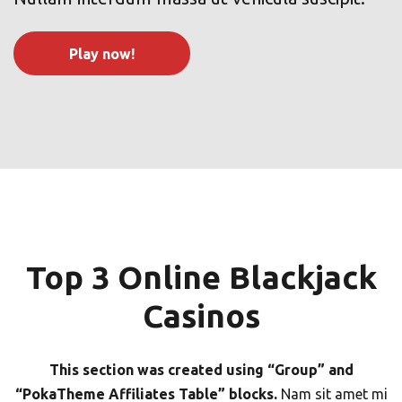
Play now!
Top 3 Online Blackjack
Casinos
This section was created using “Group” and
“PokaTheme Affiliates Table” blocks.
Nam sit amet mi