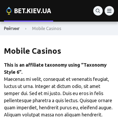
Рейтинг
Mobile Casinos
Mobile Casinos
This is an affiliate taxonomy using “Taxonomy
Style 6”.
Maecenas mi velit, consequat et venenatis feugiat,
luctus ut urna. Integer at dictum odio, sit amet
semper dui. Sed et mi justo. Duis eu eros in felis
pellentesque pharetra a quis lectus. Quisque ornare
quam imperdiet, hendrerit purus eu, eleifend augue.
Aliquam volutpat massa non aliquam hendrerit.