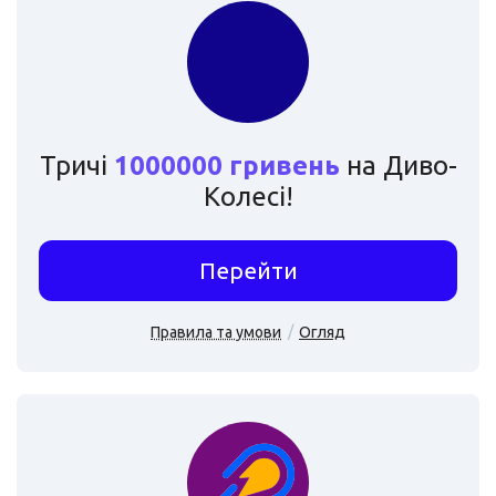
Тричі
1000000 гривень
на Диво-
Колесі!
Перейти
Правила та умови
Огляд