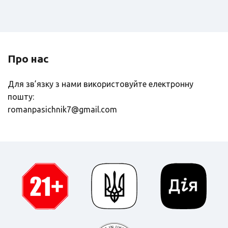
Про нас
Для зв’язку з нами використовуйте електронну
пошту:
romanpasichnik7@gmail.com