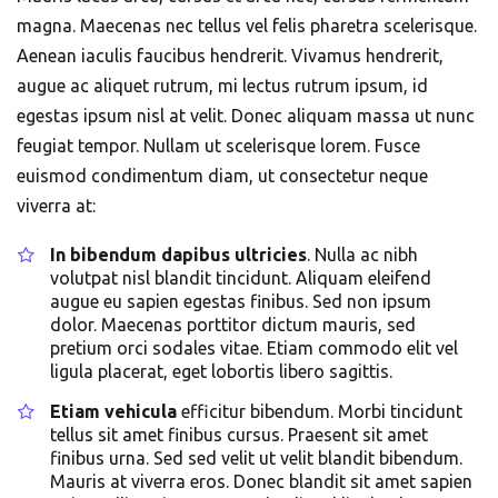
magna. Maecenas nec tellus vel felis pharetra scelerisque.
Aenean iaculis faucibus hendrerit. Vivamus hendrerit,
augue ac aliquet rutrum, mi lectus rutrum ipsum, id
egestas ipsum nisl at velit. Donec aliquam massa ut nunc
feugiat tempor. Nullam ut scelerisque lorem. Fusce
euismod condimentum diam, ut consectetur neque
viverra at:
In bibendum dapibus ultricies
. Nulla ac nibh
volutpat nisl blandit tincidunt. Aliquam eleifend
augue eu sapien egestas finibus. Sed non ipsum
dolor. Maecenas porttitor dictum mauris, sed
pretium orci sodales vitae. Etiam commodo elit vel
ligula placerat, eget lobortis libero sagittis.
Etiam vehicula
efficitur bibendum. Morbi tincidunt
tellus sit amet finibus cursus. Praesent sit amet
finibus urna. Sed sed velit ut velit blandit bibendum.
Mauris at viverra eros. Donec blandit sit amet sapien