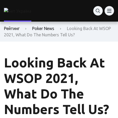
Рейтинг
Poker News
Looking Back At WSOP
2021, What Do The Numbers Tell Us?
Looking Back At
WSOP 2021,
What Do The
Numbers Tell Us?