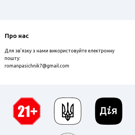
Про нас
Для зв’язку з нами використовуйте електронну
пошту:
romanpasichnik7@gmail.com